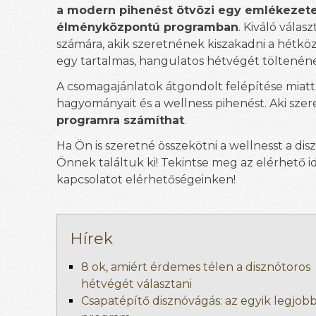
a modern pihenést ötvözi egy emlékezete
élményközpontú programban
. Kiváló válas
számára, akik szeretnének kiszakadni a hétkö
egy tartalmas, hangulatos hétvégét töltenéne
A csomagajánlatok átgondolt felépítése miatt
hagyományait és a wellness pihenést. Aki szer
programra számíthat
.
Ha Ön is szeretné összekötni a wellnesst a dis
Önnek találtuk ki! Tekintse meg az elérhető 
kapcsolatot elérhetőségeinken!
Hírek
8 ok, amiért érdemes télen a disznótoros
hétvégét választani
Csapatépítő disznóvágás: az egyik legjob