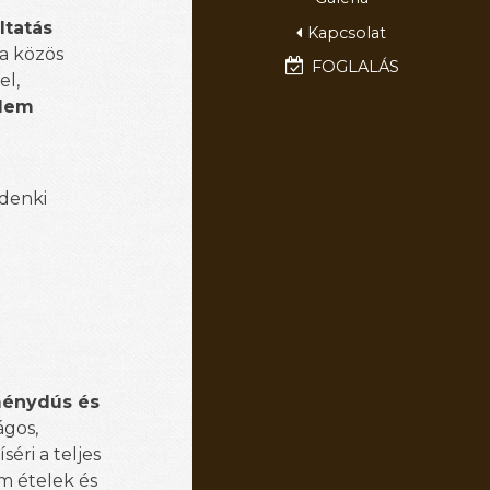
ltatás
Kapcsolat
 a közös
FOGLALÁS
el,
elem
ndenki
ménydús és
ágos,
éri a teljes
m ételek és