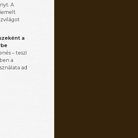
nyt. A
kiemelt
ízvilágot
szeként a
ybe
enés – teszi
zben a
sználata ad