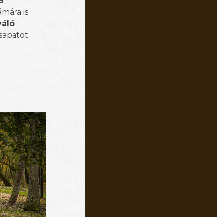
a
ámára is
váló
sapatot.