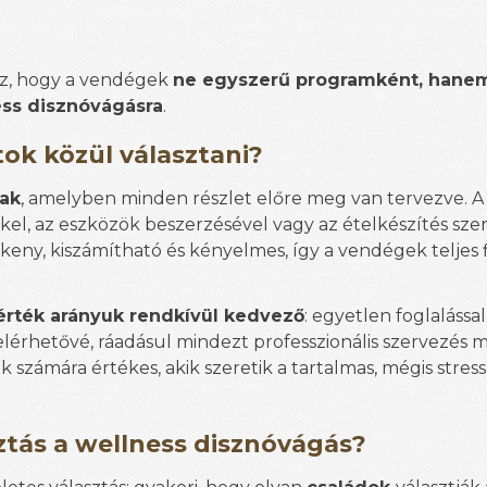
oz, hogy a vendégek
ne egyszerű programként, hanem
ss disznóvágásra
.
ok közül választani?
nak
, amelyben minden részlet előre meg van tervezve. A
el, az eszközök beszerzésével vagy az ételkészítés sze
eny, kiszámítható és kényelmes, így a vendégek teljes 
-érték arányuk rendkívül kedvező
: egyetlen foglalással 
érhetővé, ráadásul mindezt professzionális szervezés me
 számára értékes, akik szeretik a tartalmas, mégis stre
sztás a wellness disznóvágás?