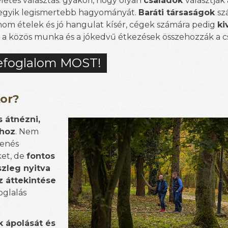
letes választás: gyakori, hogy olyan
családok
választják 
et egyik legismertebb hagyományát.
Baráti társaságok
sz
inom ételek és jó hangulat kísér, cégek számára pedig
ki
y, a közös munka és a jókedvű étkezések összehozzák a c
efoglalom MOST!
kor?
 átnézni,
thoz
. Nem
zenés
ket, de
fontos
szleg nyitva
z áttekintése
oglalás
 ápolását és