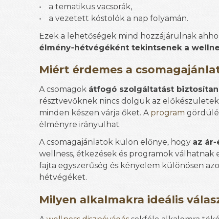
• a tematikus vacsorák,
• a vezetett kóstolók a nap folyamán.
Ezek a lehetőségek mind hozzájárulnak ahh
élmény-hétvégéként tekintsenek a wellne
Miért érdemes a csomagajánlat
A csomagok
átfogó szolgáltatást biztosíta
résztvevőknek nincs dolguk az előkészületekk
minden készen várja őket. A
program
gördülék
élményre irányulhat.
A csomagajánlatok külön előnye, hogy
az ár
wellness, étkezések és programok válhatnak el
fajta egyszerűség és kényelem különösen azok
hétvégéket.
Milyen alkalmakra ideális vála