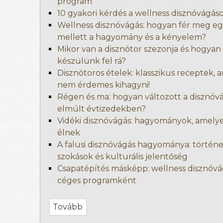
program
10 gyakori kérdés a wellness disznóvágás
Wellness disznóvágás: hogyan fér meg e
mellett a hagyomány és a kényelem?
Mikor van a disznótor szezonja és hogyan
készülünk fel rá?
Disznótoros ételek: klasszikus receptek, 
nem érdemes kihagyni!
Régen és ma: hogyan változott a disznóv
elmúlt évtizedekben?
Vidéki disznóvágás: hagyományok, amelye
élnek
A falusi disznóvágás hagyománya: történe
szokások és kulturális jelentőség
Csapatépítés másképp: wellness disznóvá
céges programként
Tovább