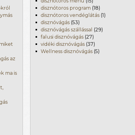
disznótoros menü
(15)
okról
disznótoros program
(18)
gymás
disznótoros vendéglátás
(1)
disznóvágás
(53)
disznóvágás szállással
(29)
falusi disznóvágás
(27)
amiket
vidéki disznóvágás
(37)
Wellness disznóvágás
(5)
ágás az
k ma is
t,
gás