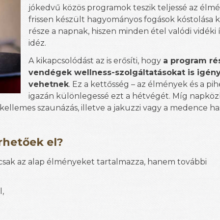
jókedvű közös programok teszik teljessé az élmé
frissen készült hagyományos fogások kóstolása 
része a napnak, hiszen minden étel valódi vidéki 
idéz.
A kikapcsolódást az is erősíti, hogy
a program ré
vendégek wellness-szolgáltatásokat is igén
vehetnek
. Ez a kettősség – az élmények és a pih
igazán különlegessé ezt a hétvégét. Míg napkö
kellemes szaunázás, illetve a jakuzzi vagy a medence ha
rhetőek el?
csak az alap élményeket tartalmazza, hanem további
,