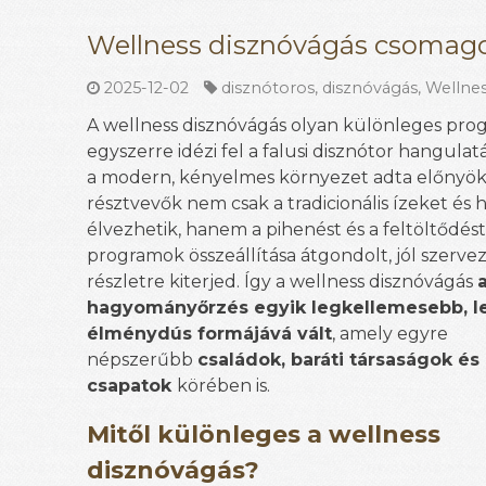
Wellness disznóvágás csomag
2025-12-02
disznótoros
,
disznóvágás
,
Wellnes
A wellness disznóvágás olyan különleges pro
egyszerre idézi fel a falusi disznótor hangulatát
a modern, kényelmes környezet adta előnyök
résztvevők nem csak a tradicionális ízeket és
élvezhetik, hanem a pihenést és a feltöltődést 
programok összeállítása átgondolt, jól szerve
részletre kiterjed. Így a wellness disznóvágás
hagyományőrzés egyik legkellemesebb, l
élménydús formájává vált
, amely egyre
népszerűbb
családok, baráti társaságok és
csapatok
körében is.
Mitől különleges a wellness
disznóvágás?