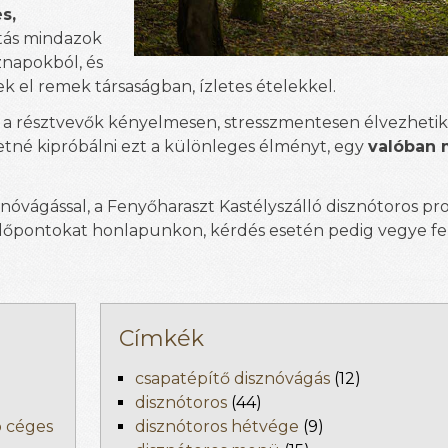
s,
ztás mindazok
znapokból, és
k el remek társaságban, ízletes ételekkel.
 a résztvevők kényelmesen, stresszmentesen élvezhetik
etné kipróbálni ezt a különleges élményt, egy
valóban
znóvágással, a Fenyőharaszt Kastélyszálló disznótoros pr
időpontokat honlapunkon, kérdés esetén pedig vegye fe
Címkék
csapatépítő disznóvágás
(12)
disznótoros
(44)
b céges
disznótoros hétvége
(9)