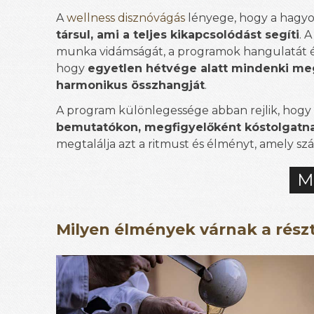
A
wellness disznóvágás
lényege, hogy a hagy
társul, ami a teljes kikapcsolódást segíti
. 
munka vidámságát, a programok hangulatát és
hogy
egyetlen hétvége alatt mindenki me
harmonikus összhangját
.
A program különlegessége abban rejlik, hogy
bemutatókon, megfigyelőként kóstolgatnak
megtalálja azt a ritmust és élményt, amely sz
M
Milyen élmények várnak a rész