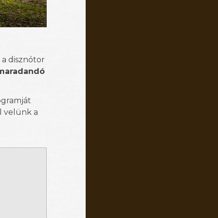
 a disznótor
 maradandó
ogramját
l velünk a