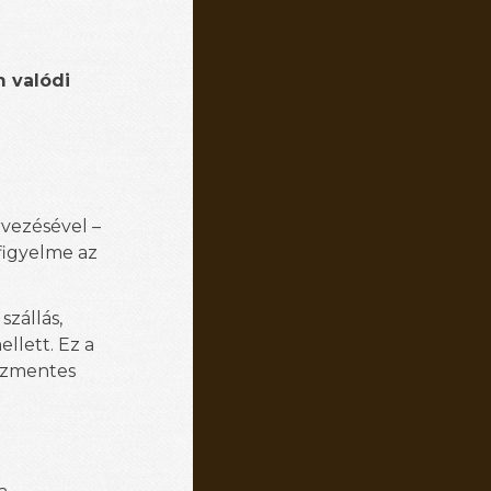
 valódi
rvezésével –
figyelme az
szállás,
llett. Ez a
sszmentes