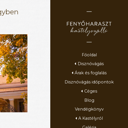
gyben
Főoldal
Disznóvágás
Árak és foglalás
Disznóvágás időpontok
Céges
Blog
Vendégkönyv
A Kastélyról
Galéria