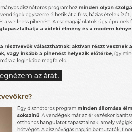
ományos disznótoros programhoz
minden olyan szolgá
A vendégek egyszerre élhetik át a friss, házias ételek ízét,
 a wellness pihenést. A csomagajánlatok úgy épülnek f
gtapasztalhatja a vidéki élmény és a modern kény
a résztvevők választhatnak: aktívan részt vesznek a
, vagy inkább a pihenést helyezik előtérbe
, így mi
ámára a leginkább megfelelő.
egnézem az árát!
tvevőkre?
Egy disznótoros program
minden állomása él
sokszínű
. A vendégek már az érkezéskor baráts
otthonos hangulatot tapasztalnak, amely végigkís
hétvégét. A disznóvágás napján bemutatók, fino