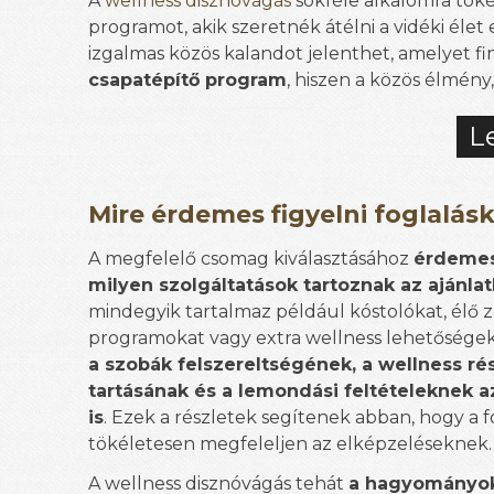
A
wellness disznóvágás
sokféle alkalomra töké
programot, akik szeretnék átélni a vidéki él
izgalmas közös kalandot jelenthet, amelyet f
csapatépítő program
, hiszen a közös élmén
L
Mire érdemes figyelni foglalás
A megfelelő csomag kiválasztásához
érdemes
milyen szolgáltatások tartoznak az ajánla
mindegyik tartalmaz például kóstolókat, élő 
programokat vagy extra wellness lehetősége
a szobák felszereltségének, a wellness ré
tartásának és a lemondási feltételeknek a
is
. Ezek a részletek segítenek abban, hogy a f
tökéletesen megfeleljen az elképzeléseknek.
A wellness disznóvágás tehát
a hagyományok