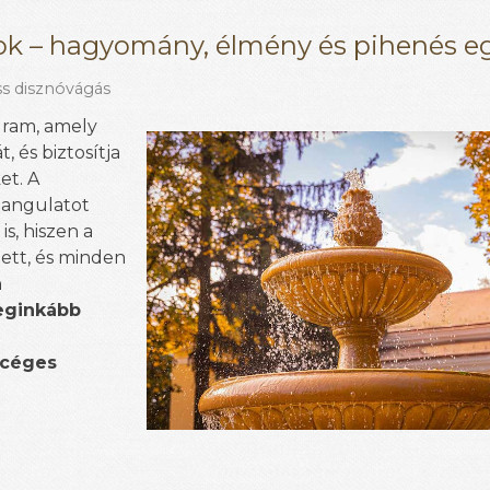
ok – hagyomány, élmény és pihenés e
s disznóvágás
gram, amely
, és biztosítja
et. A
 hangulatot
is, hiszen a
zett, és minden
a
eginkább
 céges