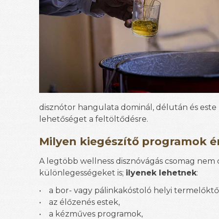
disznótor hangulata dominál, délután és este 
lehetőséget a feltöltődésre.
Milyen kiegészítő programok é
A legtöbb wellness disznóvágás csomag nem 
különlegességeket is;
ilyenek lehetnek
:
• a bor- vagy pálinkakóstoló helyi termelőktől
• az élőzenés estek,
• a kézműves programok,