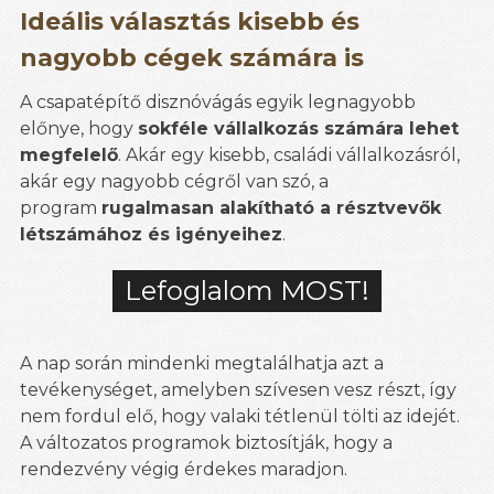
Ideális választás kisebb és
nagyobb cégek számára is
A csapatépítő disznóvágás egyik legnagyobb
előnye, hogy
sokféle vállalkozás számára lehet
megfelelő
. Akár egy kisebb, családi vállalkozásról,
akár egy nagyobb cégről van szó, a
program
rugalmasan alakítható a résztvevők
létszámához és igényeihez
.
Lefoglalom MOST!
A nap során mindenki megtalálhatja azt a
tevékenységet, amelyben szívesen vesz részt, így
nem fordul elő, hogy valaki tétlenül tölti az idejét.
A változatos programok biztosítják, hogy a
rendezvény végig érdekes maradjon.