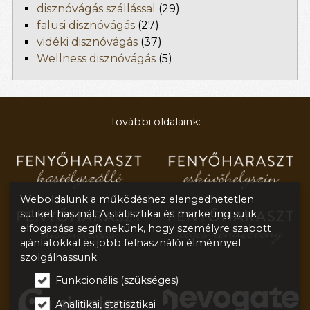
disznóvágás szállással
(29)
falusi disznóvágás
(27)
vidéki disznóvágás
(37)
Wellness disznóvágás
(5)
További oldalaink:
Weboldalunk a működéshez elengedhetetlen
sütiket használ. A statisztikai és marketing sütik
elfogadása segít nekünk, hogy személyre szabott
ajánlatokkal és jobb felhasználói élménnyel
szolgálhassunk.
Funkcionális (szükséges)
Analitikai, statisztikai