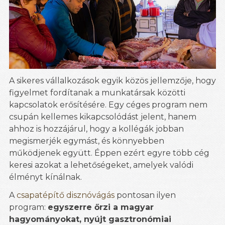
A sikeres vállalkozások egyik közös jellemzője, hogy
figyelmet fordítanak a munkatársak közötti
kapcsolatok erősítésére. Egy céges program nem
csupán kellemes kikapcsolódást jelent, hanem
ahhoz is hozzájárul, hogy a kollégák jobban
megismerjék egymást, és könnyebben
működjenek együtt. Éppen ezért egyre több cég
keresi azokat a lehetőségeket, amelyek valódi
élményt kínálnak.
A
csapatépítő disznóvágás
pontosan ilyen
program:
egyszerre őrzi a magyar
hagyományokat, nyújt gasztronómiai