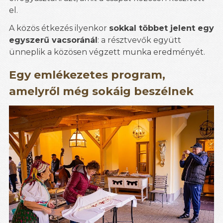
el.
A közös étkezés ilyenkor
sokkal többet jelent egy
egyszerű vacsoránál
: a résztvevők együtt
ünneplik a közösen végzett munka eredményét.
Egy emlékezetes program,
amelyről még sokáig beszélnek