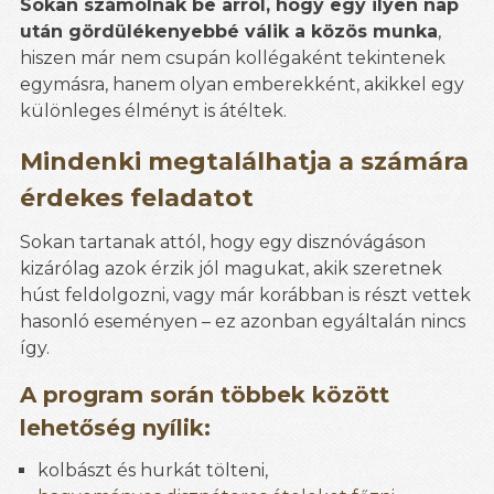
Sokan számolnak be arról, hogy egy ilyen nap
után gördülékenyebbé válik a közös munka
,
hiszen már nem csupán kollégaként tekintenek
egymásra, hanem olyan emberekként, akikkel egy
különleges élményt is átéltek.
Mindenki megtalálhatja a számára
érdekes feladatot
Sokan tartanak attól, hogy egy disznóvágáson
kizárólag azok érzik jól magukat, akik szeretnek
húst feldolgozni, vagy már korábban is részt vettek
hasonló eseményen – ez azonban egyáltalán nincs
így.
A program során többek között
lehetőség nyílik:
kolbászt és hurkát tölteni,