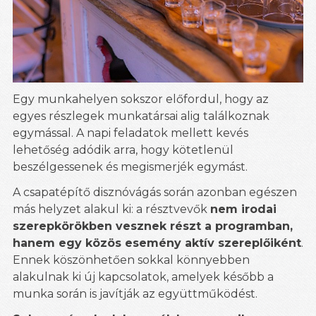
Egy munkahelyen sokszor előfordul, hogy az
egyes részlegek munkatársai alig találkoznak
egymással. A napi feladatok mellett kevés
lehetőség adódik arra, hogy kötetlenül
beszélgessenek és megismerjék egymást.
A csapatépítő disznóvágás során azonban egészen
más helyzet alakul ki: a résztvevők
nem irodai
szerepkörökben vesznek részt a programban,
hanem egy közös esemény aktív szereplőiként
.
Ennek köszönhetően sokkal könnyebben
alakulnak ki új kapcsolatok, amelyek később a
munka során is javítják az együttműködést.