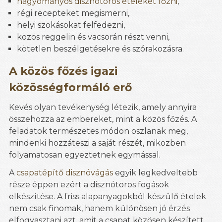
hagyományos disznótoros ételeket főzni
,
régi recepteket megismerni,
helyi szokásokat felfedezni,
közös reggelin és vacsorán részt venni,
kötetlen beszélgetésekre és szórakozásra.
A közös főzés igazi
közösségformáló erő
Kevés olyan tevékenység létezik, amely annyira
összehozza az embereket, mint a közös főzés. A
feladatok természetes módon oszlanak meg,
mindenki hozzáteszi a saját részét, miközben
folyamatosan egyeztetnek egymással.
A
csapatépítő disznóvágás
egyik legkedveltebb
része éppen ezért a disznótoros fogások
elkészítése. A friss alapanyagokból készülő ételek
nem csak finomak, hanem különösen jó érzés
elfogyasztani azt, amit a csapat közösen készített