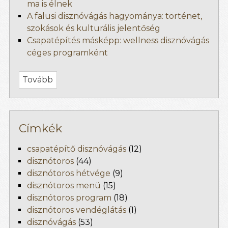
ma is élnek
A falusi disznóvágás hagyománya: történet,
szokások és kulturális jelentőség
Csapatépítés másképp: wellness disznóvágás
céges programként
Tovább
Címkék
csapatépítő disznóvágás
(12)
disznótoros
(44)
disznótoros hétvége
(9)
disznótoros menü
(15)
disznótoros program
(18)
disznótoros vendéglátás
(1)
disznóvágás
(53)