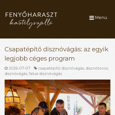
Menü
Csapatépítő disznóvágás: az egyik
legjobb céges program
2026-07-07
csapatépítő disznóvágás
,
disznótoros
,
disznóvágás
,
falusi disznóvágás