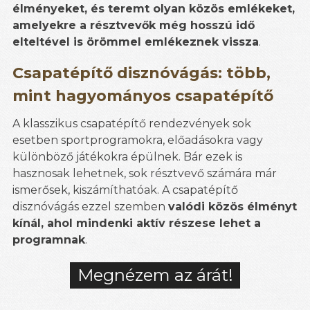
élményeket, és teremt olyan közös emlékeket,
amelyekre a résztvevők még hosszú idő
elteltével is örömmel emlékeznek vissza
.
Csapatépítő disznóvágás: több,
mint hagyományos csapatépítő
A klasszikus csapatépítő rendezvények sok
esetben sportprogramokra, előadásokra vagy
különböző játékokra épülnek. Bár ezek is
hasznosak lehetnek, sok résztvevő számára már
ismerősek, kiszámíthatóak. A csapatépítő
disznóvágás ezzel szemben
valódi közös élményt
kínál, ahol mindenki aktív részese lehet a
programnak
.
Megnézem az árát!