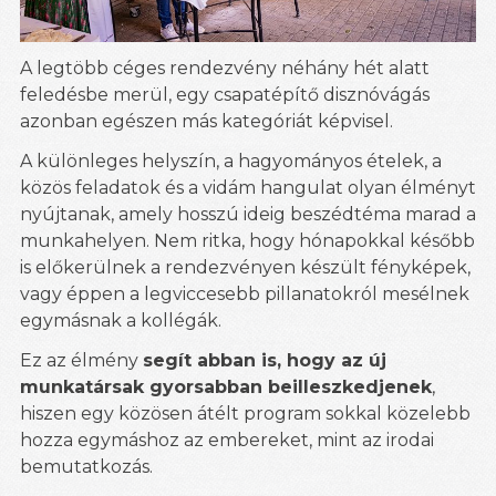
A legtöbb céges rendezvény néhány hét alatt
feledésbe merül, egy csapatépítő disznóvágás
azonban egészen más kategóriát képvisel.
A különleges helyszín, a hagyományos ételek, a
közös feladatok és a vidám hangulat olyan élményt
nyújtanak, amely hosszú ideig beszédtéma marad a
munkahelyen. Nem ritka, hogy hónapokkal később
is előkerülnek a rendezvényen készült fényképek,
vagy éppen a legviccesebb pillanatokról mesélnek
egymásnak a kollégák.
Ez az élmény
segít abban is, hogy az új
munkatársak gyorsabban beilleszkedjenek
,
hiszen egy közösen átélt program sokkal közelebb
hozza egymáshoz az embereket, mint az irodai
bemutatkozás.