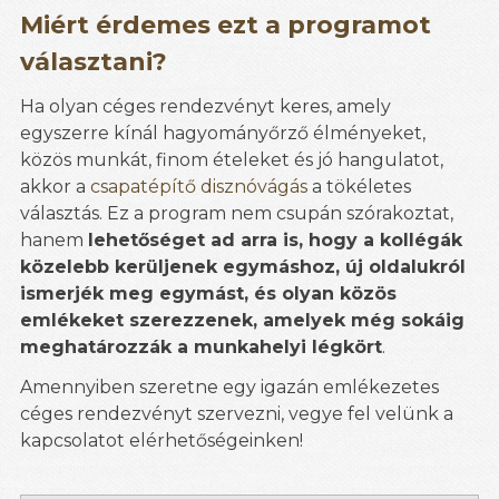
Miért érdemes ezt a programot
választani?
Ha olyan céges rendezvényt keres, amely
egyszerre kínál hagyományőrző élményeket,
közös munkát, finom ételeket és jó hangulatot,
akkor a
csapatépítő disznóvágás
a tökéletes
választás. Ez a program nem csupán szórakoztat,
hanem
lehetőséget ad arra is, hogy a kollégák
közelebb kerüljenek egymáshoz, új oldalukról
ismerjék meg egymást, és olyan közös
emlékeket szerezzenek, amelyek még sokáig
meghatározzák a munkahelyi légkört
.
Amennyiben szeretne egy igazán emlékezetes
céges rendezvényt szervezni, vegye fel velünk a
kapcsolatot elérhetőségeinken!