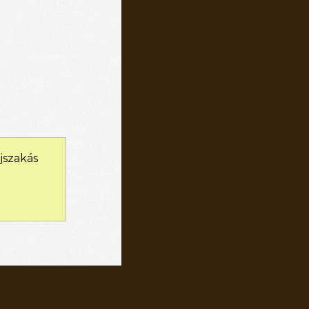
jszakás