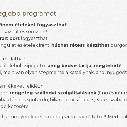
legjobb programot:
finom ételeket fogyaszthat
!
inkázhat és sörözhet!
rralt bort
fogyaszthat!
angulat és ételek iránt,
húzhat rétest
,
készíthet
burgon
e mulathat!
abált léből csipegetni,
amíg kedve tartja, megteheti
!
ni, mert van olyan szegmense a kastélynak, ahol nyugod
emlékeket felidézni!
szen
rengeteg szállodai szolgáltatásunk
(finn és infra
badtéri pezsgőfürdő, biliárd, csocsó, darts, Xbox, szabadt
endelkezésére!
ll semmilyen kötelező programot ráerőltetni?! Mert h