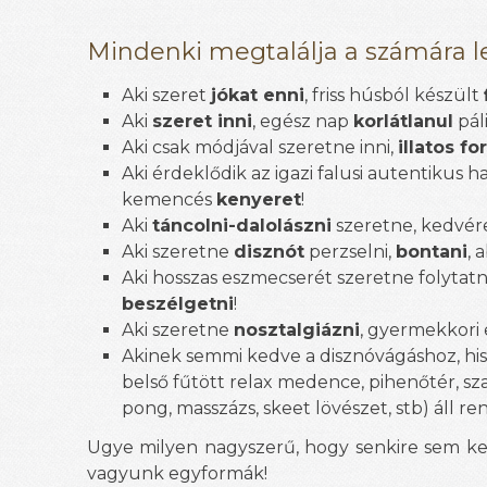
Mindenki megtalálja a számára 
Aki szeret
jókat enni
, friss húsból készült
Aki
szeret inni
, egész nap
korlátlanul
pál
Aki csak módjával szeretne inni,
illatos fo
Aki érdeklődik az igazi falusi autentikus h
kemencés
kenyeret
!
Aki
táncolni-dalolászni
szeretne, kedvér
Aki szeretne
disznót
perzselni,
bontani
, 
Aki hosszas eszmecserét szeretne folytat
beszélgetni
!
Aki szeretne
nosztalgiázni
, gyermekkori 
Akinek semmi kedve a disznóvágáshoz, hi
belső fűtött relax medence, pihenőtér, sza
pong, masszázs, skeet lövészet, stb) áll r
Ugye milyen nagyszerű, hogy senkire sem ke
vagyunk egyformák!