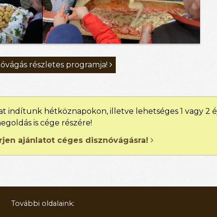
nóvágás részletes programja!

at indítunk hétköznapokon, illetve lehetséges 1 vagy 2 é
egoldás is cége részére!
érjen ajánlatot céges disznóvágásra!

További oldalaink: