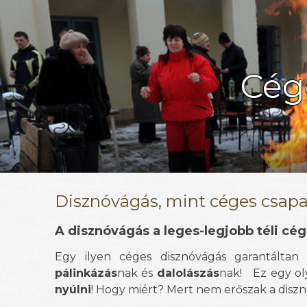
Cég
Disznóvágás, mint céges csapa
A disznóvágás a leges-legjobb téli cég
Egy ilyen céges disznóvágás garantálta
pálinkázás
nak és
dalolászás
nak! Ez egy ol
nyúlni
! Hogy miért? Mert nem erőszak a disznó