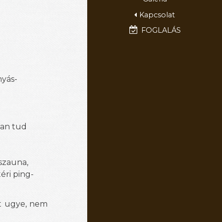
Kapcsolat
FOGLALÁS
yás-
tan tud
 szauna,
éri ping-
át ugye, nem