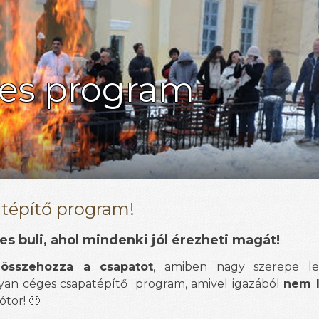
es program
tépítő program!
es buli, ahol mindenki jól érezheti magát!
n
összehozza a csapatot
, amiben nagy szerepe le
yan céges csapatépítő program, amivel igazából
nem l
tor! 🙂