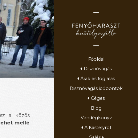
Főoldal
Disznóvágás
Árak és foglalás
Disznóvágás időpontok
Céges
Blog
sz a közös
Vendégkönyv
ehet mellé
A Kastélyról
Galéria