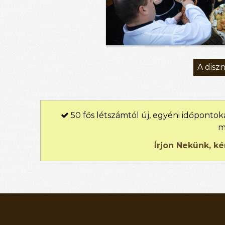
A disz
50 fős létszámtól új, egyéni időpontok

m
Írjon Nekünk, k