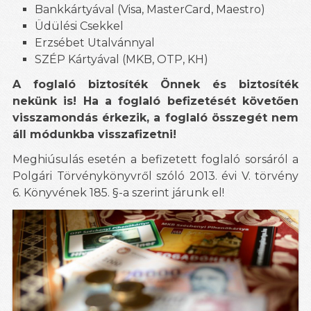
Bankkártyával (Visa, MasterCard, Maestro)
Üdülési Csekkel
Erzsébet Utalvánnyal
SZÉP Kártyával (MKB, OTP, KH)
A foglaló biztosíték Önnek és biztosíték
nekünk is! Ha a foglaló befizetését követően
visszamondás érkezik, a foglaló összegét nem
áll módunkba visszafizetni!
Meghiúsulás esetén a befizetett foglaló sorsáról a
Polgári Törvénykönyvről szóló 2013. évi V. törvény
6. Könyvének 185. §-a szerint járunk el!