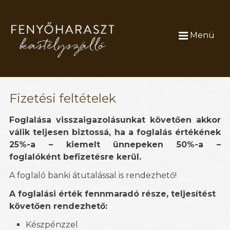
Menü
Fizetési feltételek
Foglalása visszaigazolásunkat követően akkor
válik teljesen biztossá, ha a foglalás értékének
25%-a – kiemelt ünnepeken 50%-a –
foglalóként befizetésre kerül.
A foglaló banki átutalással is rendezhető!
A foglalási érték fennmaradó része, teljesítést
követően rendezhető:
Készpénzzel