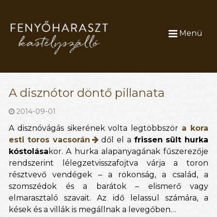
Menü
A disznótor döntő pillanata
2014-09-01
A disznóvágás sikerének volta legtöbbször
a kora
esti toros vacsorán
dől el a
frissen sült hurka
kóstolása
kor. A hurka alapanyagának fűszerezője
rendszerint lélegzetvisszafojtva várja a toron
résztvevő vendégek – a rokonság, a család, a
szomszédok és a barátok – elismerő vagy
elmarasztaló szavait. Az idő lelassul számára, a
kések és a villák is megállnak a levegőben…