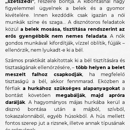
„szétszedi”
, részeire bontja. A kibontásnál nagy
figyelemmel ügyelnek a belek és a gyomor
kivételére. Innen kezdődik csak igazán a női
munkák színe és szaga… A disznótoros feladatok
közül
a belek mosása, tisztítása rendszerint az
erős gyengébbik nem nemes feladata
. A nők
gondos munkával kifordítják, vízzel öblítik, fújják –
ellenőrzik, nem lyukadt-e ki a bél.
Számos praktikát alakítottak ki a bél tisztítására és
tisztaságának ellenőrzésére, –
több helyen a belet
meszelt falhoz csapkodják
, ha megfelelő
tisztaságú a bél, akkor fennmarad. Eközben a
férfiak
a hurkához szükséges alapanyagokat
a
bontást követően
megabálják
,
majd apróra
darálják
. A hagyományos májas hurkába kerül a
disznó bontása után a májból, szívből,
tokaszalonnából, egyéb húsokból. A hús mellett
fontos szerep jut a rizsnek, illetve annak típusának