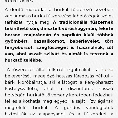
és arányának.
A döntő mozdulat a hurkát fűszerező kezében
van. A májas hurka fűszerezése lehetőségek széles
tárházát nyitja meg.
A tradicionális fűszernek
tekinthető són, dinsztelt vöröshagymán, fekete
borson, majoránnán és paprikán kívül többek
gyömbért, bazsalikomot, babérlevelet, tört
fenyőborsot, szegfűszeget is használnak, sőt
van, ahol aszalt szilvát és almát is tesznek a
hurkatöltelékbe.
A fűszerezés által felkínált izgalmakat ˗ a
hurka
bekeverését megelőző hosszas fáradozás nélkül –
bárki kipróbálhatja, aki ellátogat a Fenyőharaszt
Kastélyszállóba, ahol a disznótoros hosszú
hétvégén hurkatöltő verseny keretében fedezheti
fel és alkothatja meg egyedi, a saját ízvilágának
megfelelő hurkát. A gondos vendéglátók
biztosítják az alapanyagot és a fűszereket a