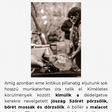
Amíg azonban eme kritikus pillanatig eljutunk sok
hosszú munkaterhes óra telik el. Kíméletes
körülmények között
kimúlik a
dédelgetve
kerekre nevelgetett
jószág
.
Szőrét pörzsölik,
bőrét mossák és dörzsölik
. A böllér a
malacot