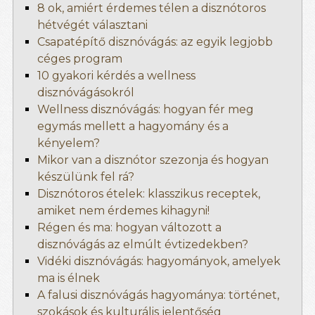
8 ok, amiért érdemes télen a disznótoros
hétvégét választani
Csapatépítő disznóvágás: az egyik legjobb
céges program
10 gyakori kérdés a wellness
disznóvágásokról
Wellness disznóvágás: hogyan fér meg
egymás mellett a hagyomány és a
kényelem?
Mikor van a disznótor szezonja és hogyan
készülünk fel rá?
Disznótoros ételek: klasszikus receptek,
amiket nem érdemes kihagyni!
Régen és ma: hogyan változott a
disznóvágás az elmúlt évtizedekben?
Vidéki disznóvágás: hagyományok, amelyek
ma is élnek
A falusi disznóvágás hagyománya: történet,
szokások és kulturális jelentőség