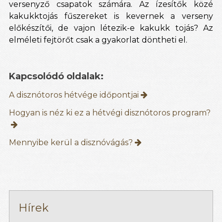
versenyző csapatok számára. Az ízesítők közé
kakukktojás fűszereket is kevernek a verseny
előkészítői, de vajon létezik-e kakukk tojás? Az
elméleti fejtörőt csak a gyakorlat döntheti el.
Kapcsolódó oldalak:
A disznótoros hétvége időpontjai
Hogyan is néz ki ez a hétvégi disznótoros program?
Mennyibe kerül a disznóvágás?
Hírek