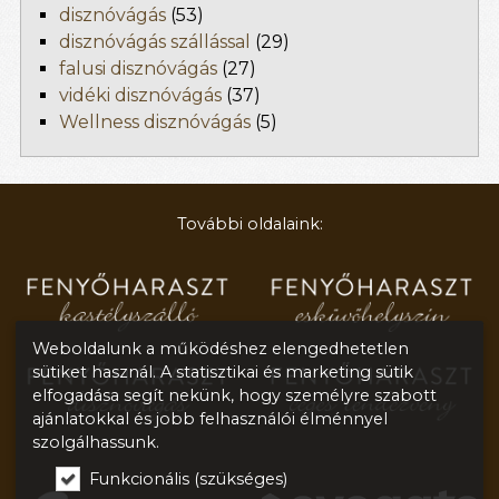
disznóvágás
(53)
disznóvágás szállással
(29)
falusi disznóvágás
(27)
vidéki disznóvágás
(37)
Wellness disznóvágás
(5)
További oldalaink:
Weboldalunk a működéshez elengedhetetlen
sütiket használ. A statisztikai és marketing sütik
elfogadása segít nekünk, hogy személyre szabott
ajánlatokkal és jobb felhasználói élménnyel
szolgálhassunk.
Funkcionális (szükséges)