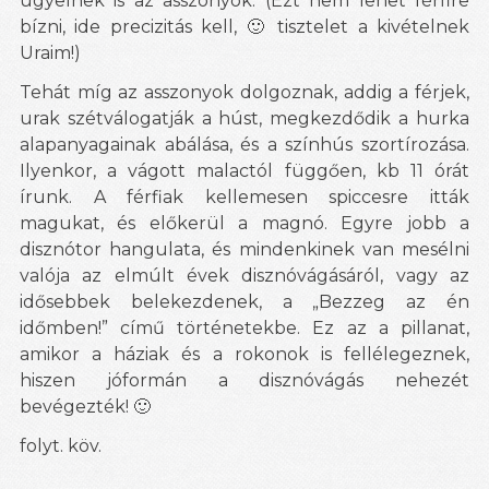
ügyelnek is az asszonyok. (Ezt nem lehet férfire
bízni, ide precizitás kell, 🙂 tisztelet a kivételnek
Uraim!)
Tehát míg az asszonyok dolgoznak, addig a férjek,
urak szétválogatják a húst, megkezdődik a hurka
alapanyagainak abálása, és a színhús szortírozása.
Ilyenkor, a vágott malactól függően, kb 11 órát
írunk. A férfiak kellemesen spiccesre itták
magukat, és előkerül a magnó. Egyre jobb a
disznótor hangulata, és mindenkinek van mesélni
valója az elmúlt évek disznóvágásáról, vagy az
idősebbek belekezdenek, a „Bezzeg az én
időmben!” című történetekbe. Ez az a pillanat,
amikor a háziak és a rokonok is fellélegeznek,
hiszen jóformán a disznóvágás nehezét
bevégezték! 🙂
folyt. köv.