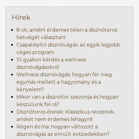
Hírek
8 ok, amiért érdemes télen a disznótoros
hétvégét választani
Csapatépítő disznóvágás: az egyik legjobb
céges program
10 gyakori kérdés a wellness
disznóvágásokról
Wellness disznóvágás: hogyan fér meg
egymás mellett a hagyomány és a
kényelem?
Mikor van a disznótor szezonja és hogyan
készülünk fel rá?
Disznótoros ételek: klasszikus receptek,
amiket nem érdemes kihagyni!
Régen és ma: hogyan változott a
disznóvágás az elmúlt évtizedekben?