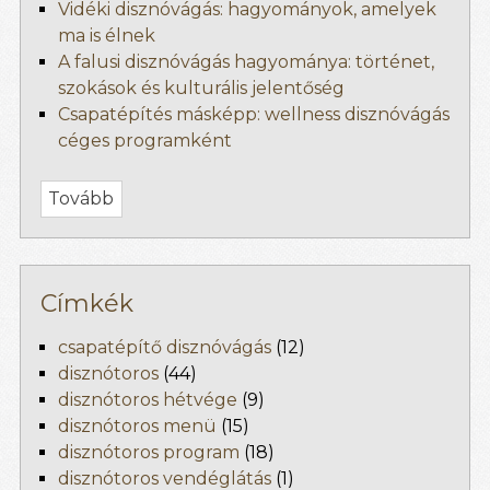
Vidéki disznóvágás: hagyományok, amelyek
ma is élnek
A falusi disznóvágás hagyománya: történet,
szokások és kulturális jelentőség
Csapatépítés másképp: wellness disznóvágás
céges programként
Tovább
Címkék
csapatépítő disznóvágás
(12)
disznótoros
(44)
disznótoros hétvége
(9)
disznótoros menü
(15)
disznótoros program
(18)
disznótoros vendéglátás
(1)