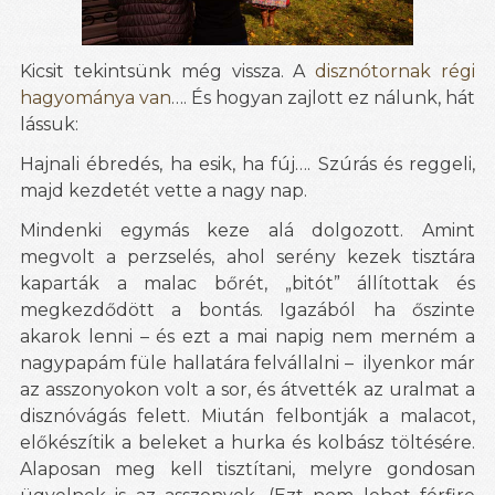
Kicsit tekintsünk még vissza. A
disznótornak régi
hagyománya van
…. És hogyan zajlott ez nálunk, hát
lássuk:
Hajnali ébredés, ha esik, ha fúj…. Szúrás és reggeli,
majd kezdetét vette a nagy nap.
Mindenki egymás keze alá dolgozott. Amint
megvolt a perzselés, ahol serény kezek tisztára
kaparták a malac bőrét, „bitót” állítottak és
megkezdődött a bontás. Igazából ha őszinte
akarok lenni – és ezt a mai napig nem merném a
nagypapám füle hallatára felvállalni – ilyenkor már
az asszonyokon volt a sor, és átvették az uralmat a
disznóvágás felett. Miután felbontják a malacot,
előkészítik a beleket a hurka és kolbász töltésére.
Alaposan meg kell tisztítani, melyre gondosan