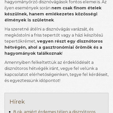
hagyományőrző disznóvágások fontos elemei is. Az
ilyen események során
nem csak finom ételek
készülnek, hanem emlékezetes közösségi
élmények is születnek
.
Ha szeretné átélni a disznóvágás varázsát, és
megkóstolni a friss tepertőt vagy a házi készítésű
tepertőkrémet,
vegyen részt egy disznótoros
hétvégén, ahol a gasztronómiai örömök és a
hagyományok találkoznak
!
Amennyiben felkeltettük az érdeklődését a
disznótoros hétvégék iránt, vegye fel velünk a
kapcsolatot elérhetőségeinken, tegye fel kérdéseit,
és egyeztessünk időpontot!
Hírek
8 ok, amiért érdemes télen a disznótoros