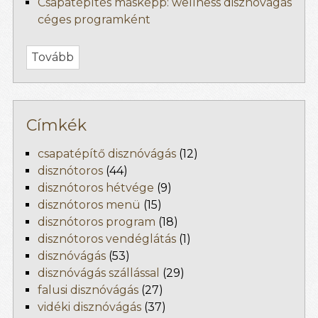
Csapatépítés másképp: wellness disznóvágás
céges programként
Tovább
Címkék
csapatépítő disznóvágás
(12)
disznótoros
(44)
disznótoros hétvége
(9)
disznótoros menü
(15)
disznótoros program
(18)
disznótoros vendéglátás
(1)
disznóvágás
(53)
disznóvágás szállással
(29)
falusi disznóvágás
(27)
vidéki disznóvágás
(37)