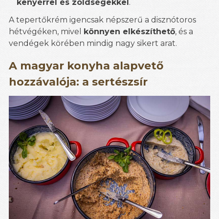
kenyérrel és zöldségekkel
.
A tepertőkrém igencsak népszerű a disznótoros
hétvégéken, mivel
könnyen elkészíthető
, és a
vendégek körében mindig nagy sikert arat.
A magyar konyha alapvető
hozzávalója: a sertészsír