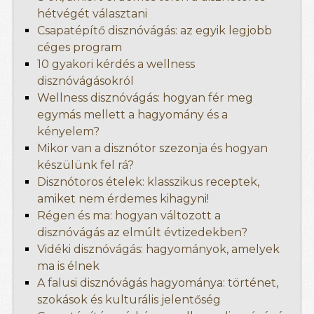
hétvégét választani
Csapatépítő disznóvágás: az egyik legjobb
céges program
10 gyakori kérdés a wellness
disznóvágásokról
Wellness disznóvágás: hogyan fér meg
egymás mellett a hagyomány és a
kényelem?
Mikor van a disznótor szezonja és hogyan
készülünk fel rá?
Disznótoros ételek: klasszikus receptek,
amiket nem érdemes kihagyni!
Régen és ma: hogyan változott a
disznóvágás az elmúlt évtizedekben?
Vidéki disznóvágás: hagyományok, amelyek
ma is élnek
A falusi disznóvágás hagyománya: történet,
szokások és kulturális jelentőség