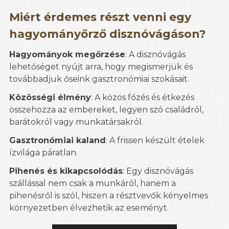
Miért érdemes részt venni egy
hagyományőrző disznóvágáson?
Hagyományok megőrzése
: A disznóvágás
lehetőséget nyújt arra, hogy megismerjük és
továbbadjuk őseink gasztronómiai szokásait.
Közösségi élmény
: A közös főzés és étkezés
összehozza az embereket, legyen szó családról,
barátokról vagy munkatársakról.
Gasztronómiai kaland
: A frissen készült ételek
ízvilága páratlan.
Pihenés és kikapcsolódás
: Egy disznóvágás
szállással nem csak a munkáról, hanem a
pihenésről is szól, hiszen a résztvevők kényelmes
környezetben élvezhetik az eseményt.