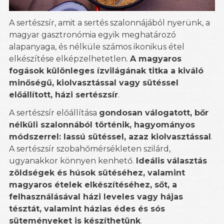
A sertészsír, amit a sertés szalonnájából nyerünk, a
magyar gasztronómia egyik meghatározó
alapanyaga, és nélküle számos ikonikus étel
elkészítése elképzelhetetlen.
A magyaros
fogások különleges ízvilágának titka a kiváló
minőségű, kiolvasztással vagy sütéssel
előállított, házi sertészsír
.
A sertészsír előállítása
gondosan válogatott, bőr
nélküli szalonnából történik, hagyományos
módszerrel: lassú sütéssel, azaz kiolvasztással
.
A sertészsír szobahőmérsékleten szilárd,
ugyanakkor könnyen kenhető.
Ideális választás
zöldségek és húsok sütéséhez, valamint
magyaros ételek elkészítéséhez, sőt, a
felhasználásával házi leveles vagy hájas
tésztát, valamint házias édes és sós
süteményeket is készíthetünk
.