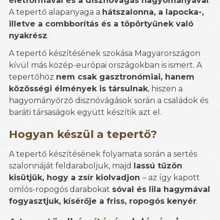
életformával és a disznóvágás hagyományával
.
A tepertő alapanyaga a
hátszalonna, a lapocka-,
illetve a combborítás és a töpörtyűnek való
nyakrész
.
A tepertő készítésének szokása Magyarországon
kívül más közép-európai országokban is ismert. A
tepertőhöz
nem csak gasztronómiai, hanem
közösségi élmények is társulnak
, hiszen a
hagyományőrző disznóvágások során a családok és
baráti társaságok együtt készítik azt el.
Hogyan készül a tepertő?
A tepertő készítésének folyamata során a sertés
szalonnáját feldaraboljuk, majd
lassú tűzön
kisütjük, hogy a zsír kiolvadjon
– az így kapott
omlós-ropogós darabokat
sóval és lila hagymával
fogyasztjuk, kísérője a friss, ropogós kenyér
.