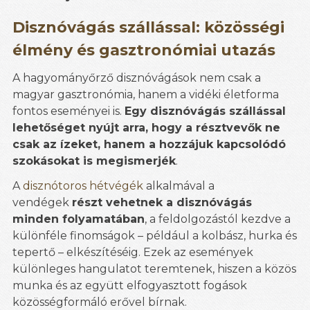
Disznóvágás szállással: közösségi
élmény és gasztronómiai utazás
A hagyományőrző disznóvágások nem csak a
magyar gasztronómia, hanem a vidéki életforma
fontos eseményei is.
Egy disznóvágás szállással
lehetőséget nyújt arra, hogy a résztvevők ne
csak az ízeket, hanem a hozzájuk kapcsolódó
szokásokat is megismerjék
.
A
disznótoros hétvégék
alkalmával a
vendégek
részt vehetnek a disznóvágás
minden folyamatában
, a feldolgozástól kezdve a
különféle finomságok – például a kolbász, hurka és
tepertő – elkészítéséig. Ezek az események
különleges hangulatot teremtenek, hiszen a közös
munka és az együtt elfogyasztott fogások
közösségformáló erővel bírnak.