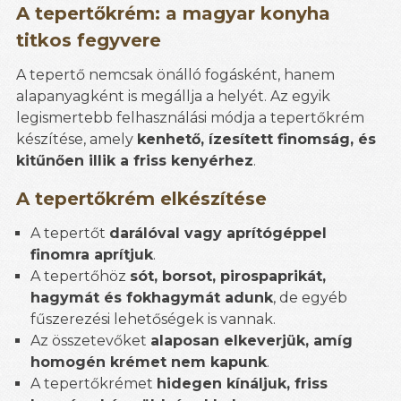
A tepertőkrém: a magyar konyha
titkos fegyvere
A tepertő nemcsak önálló fogásként, hanem
alapanyagként is megállja a helyét. Az egyik
legismertebb felhasználási módja a tepertőkrém
készítése, amely
kenhető, ízesített finomság, és
kitűnően illik a friss kenyérhez
.
A tepertőkrém elkészítése
A tepertőt
darálóval vagy aprítógéppel
finomra aprítjuk
.
A tepertőhöz
sót, borsot, pirospaprikát,
hagymát és fokhagymát adunk
, de egyéb
fűszerezési lehetőségek is vannak.
Az összetevőket
alaposan elkeverjük, amíg
homogén krémet nem kapunk
.
A tepertőkrémet
hidegen kínáljuk, friss