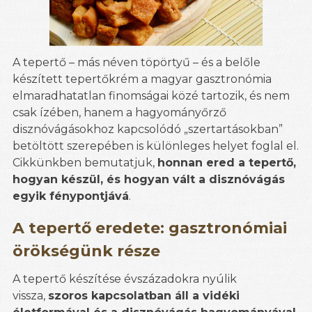
A tepertő – más néven töpörtyű – és a belőle
készített tepertőkrém a magyar gasztronómia
elmaradhatatlan finomságai közé tartozik, és nem
csak ízében, hanem a hagyományőrző
disznóvágásokhoz kapcsolódó „szertartásokban”
betöltött szerepében is különleges helyet foglal el.
Cikkünkben bemutatjuk,
honnan ered a tepertő,
hogyan készül, és hogyan vált a disznóvágás
egyik fénypontjává
.
A tepertő eredete: gasztronómiai
örökségünk része
A tepertő készítése évszázadokra nyúlik
vissza,
szoros kapcsolatban áll a vidéki