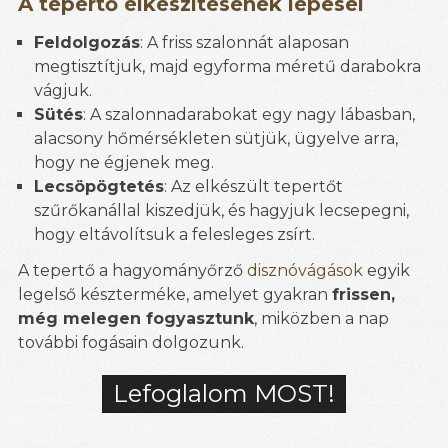
A tepertő elkészítésének lépései
Feldolgozás
: A friss szalonnát alaposan
megtisztítjuk, majd egyforma méretű darabokra
vágjuk.
Sütés
: A szalonnadarabokat egy nagy lábasban,
alacsony hőmérsékleten sütjük, ügyelve arra,
hogy ne égjenek meg.
Lecsöpögtetés
: Az elkészült tepertőt
szűrőkanállal kiszedjük, és hagyjuk lecsepegni,
hogy eltávolítsuk a felesleges zsírt.
A tepertő a hagyományőrző
disznóvágások
egyik
legelső készterméke, amelyet gyakran
frissen,
még melegen fogyasztunk
, miközben a nap
további fogásain dolgozunk.
Lefoglalom MOST!