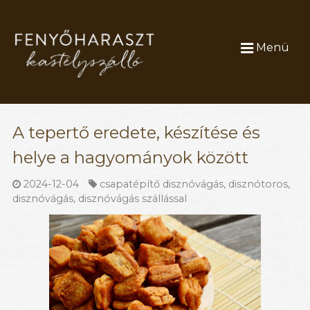
Menü
A tepertő eredete, készítése és
helye a hagyományok között
2024-12-04
csapatépítő disznóvágás
,
disznótoros
,
disznóvágás
,
disznóvágás szállással